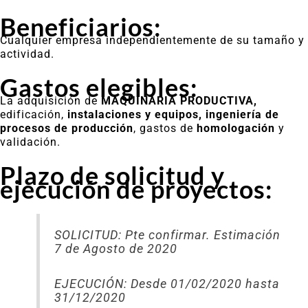
Beneficiarios:
Cualquier empresa independientemente de su tamaño y
actividad.
Gastos elegibles:
La adquisición de
MAQUINARIA PRODUCTIVA,
edificación,
instalaciones y equipos,
ingeniería de
procesos de producción
, gastos de
homologación
y
validación.
Plazo de solicitud y
ejecución de proyectos:
SOLICITUD: Pte confirmar. Estimación
7 de Agosto de 2020
EJECUCIÓN: Desde 01/02/2020 hasta
31/12/2020