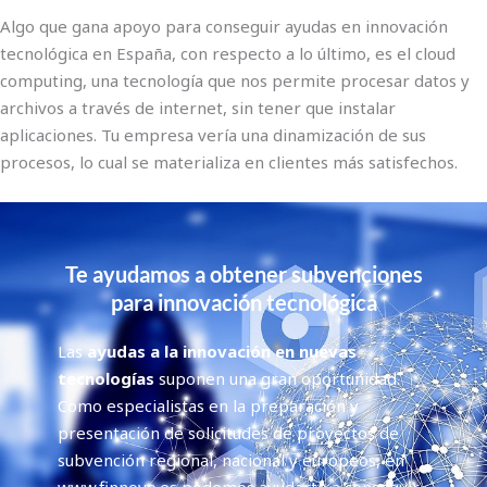
Algo que gana apoyo para conseguir ayudas en innovación
tecnológica en España, con respecto a lo último, es el cloud
computing, una tecnología que nos permite procesar datos y
archivos a través de internet, sin tener que instalar
aplicaciones. Tu empresa vería una dinamización de sus
procesos, lo cual se materializa en clientes más satisfechos.
Te ayudamos a obtener subvenciones
para innovación tecnológica
Las
ayudas a la innovación en nuevas
tecnologías
suponen una gran oportunidad.
Como especialistas en la preparación y
presentación de solicitudes de proyectos de
subvención regional, nacional y europeos, en