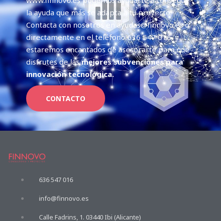
www.finnovo.es podemos ayudarte a conseguir
la ayuda que más se adapta a tu proyecto.
Contacta con nosotros en ayudas@finnovo.es o
directamente en el teléfono 636 547 016, y
estaremos encantados de asesorarte para que
disfrutes de las
mejores subvenciones para
innovación tecnológica.
CONTACTO
636 547 016
info@finnovo.es
Calle Fadrins, 1. 03440 Ibi (Alicante)