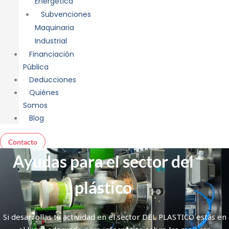
Energética
Subvenciones
Maquinaria
Industrial
Financiación
Pública
Deducciones
Quiénes
Somos
Blog
Contacto
Ayudas para el sector del
plástico
Si desarrollas tu actividad en el sector DEL PLASTICO estás en