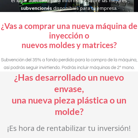
el lugar adecuado para informarte sobre las mejores
subvenciones
disponibles para tu empresa.
¿Vas a comprar una nueva máquina de
inyección o
nuevos moldes y matrices?
Subvención del 35% a fondo perdido para la compra de la máquina,
así podrás seguir invirtiendo. Podrás incluir máquinas de 2º mano.
¿Has desarrollado un nuevo
envase,
una nueva pieza plástica o un
molde?
¡Es hora de rentabilizar tu inversión!