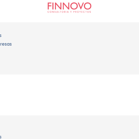
s
presas
s