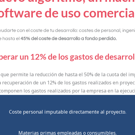
oftware de uso comercia
rte con el coste de tu desarrollo: costes de personal, ingeni
e hasta el
45% del coste de desarrollo a fondo perdido.
perar un 12% de los gastos de desarrol
 que permite la reducción de hasta el 50% de la cuota del im
 recuperación de un 12% de los gastos realizados en proyect
 componen los gastos realizados por la empresa en la ejecuc
Coste personal imputable directamente al proyecto.
Materias primas empleadas o consumibles.