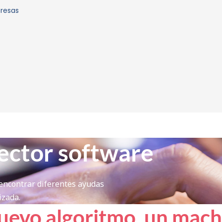
presas
sector software
encontrar diferentes ayudas
izada.
uevo algoritmo, un mach