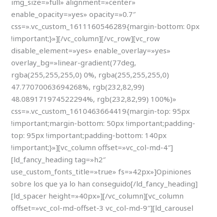
img_size=»full» alignment=»center»
enable_opacity=»yes» opacity=»0.7″
css=».vc_custom_1611160546289{margin-bottom: 0px
!important;}»][/vc_column][/vc_row][vc_row
disable_element=»yes» enable_overlay=»yes»
overlay_bg=»linear-gradient(77deg,
rgba(255,255,255,0) 0%, rgba(255,255,255,0)
47.77070063694268%, rgb(232,82,99)
48.089171974522294%, rgb(232,82,99) 100%)»
css=».vc_custom_1610463664419{margin-top: 95px
!important;margin-bottom: 50px !important;padding-
top: 95px !important;padding-bottom: 140px
!important;}»][vc_column offset=»vc_col-md-4″]
[ld_fancy_heading tag=»h2″
use_custom_fonts_title=»true» fs=»42px»]Opiniones
sobre los que ya lo han conseguido[/ld_fancy_heading]
[ld_spacer height=»40px»][/vc_column][vc_column
offset=»vc_col-md-offset-3 vc_col-md-9″][ld_carousel