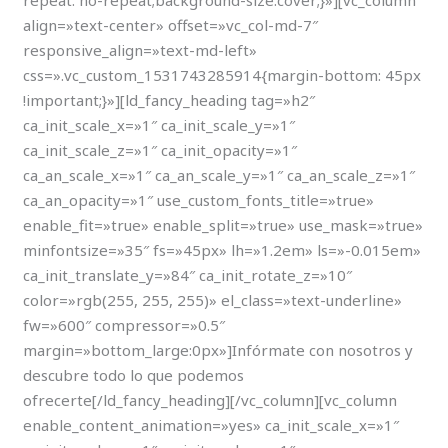
repeat: no-repeat;background-size:cover;}»][vc_column
align=»text-center» offset=»vc_col-md-7″
responsive_align=»text-md-left»
css=».vc_custom_1531743285914{margin-bottom: 45px
!important;}»][ld_fancy_heading tag=»h2″
ca_init_scale_x=»1″ ca_init_scale_y=»1″
ca_init_scale_z=»1″ ca_init_opacity=»1″
ca_an_scale_x=»1″ ca_an_scale_y=»1″ ca_an_scale_z=»1″
ca_an_opacity=»1″ use_custom_fonts_title=»true»
enable_fit=»true» enable_split=»true» use_mask=»true»
minfontsize=»35″ fs=»45px» lh=»1.2em» ls=»-0.015em»
ca_init_translate_y=»84″ ca_init_rotate_z=»10″
color=»rgb(255, 255, 255)» el_class=»text-underline»
fw=»600″ compressor=»0.5″
margin=»bottom_large:0px»]Infórmate con nosotros y
descubre todo lo que podemos
ofrecerte[/ld_fancy_heading][/vc_column][vc_column
enable_content_animation=»yes» ca_init_scale_x=»1″