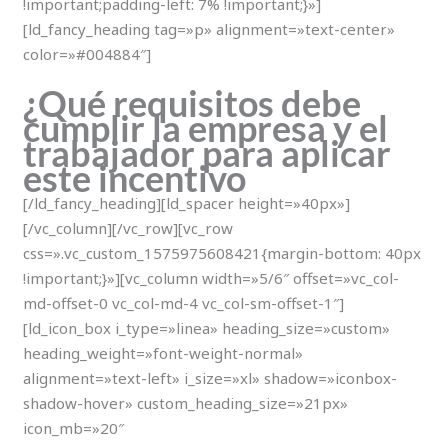
!important;padding-left: 7% !important;}»]
[ld_fancy_heading tag=»p» alignment=»text-center»
color=»#004884″]
¿Qué requisitos debe
cumplir la empresa y el
trabajador para aplicar
este incentivo
[/ld_fancy_heading][ld_spacer height=»40px»]
[/vc_column][/vc_row][vc_row
css=».vc_custom_1575975608421{margin-bottom: 40px
!important;}»][vc_column width=»5/6″ offset=»vc_col-
md-offset-0 vc_col-md-4 vc_col-sm-offset-1″]
[ld_icon_box i_type=»linea» heading_size=»custom»
heading_weight=»font-weight-normal»
alignment=»text-left» i_size=»xl» shadow=»iconbox-
shadow-hover» custom_heading_size=»21px»
icon_mb=»20″