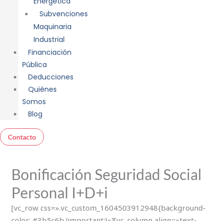
Energética
Subvenciones
Maquinaria
Industrial
Financiación
Pública
Deducciones
Quiénes
Somos
Blog
Contacto
Bonificación Seguridad Social
Personal I+D+i
[vc_row css=».vc_custom_1604503912948{background-
color: #3b5c6b !important;}»][vc_column align=»text-