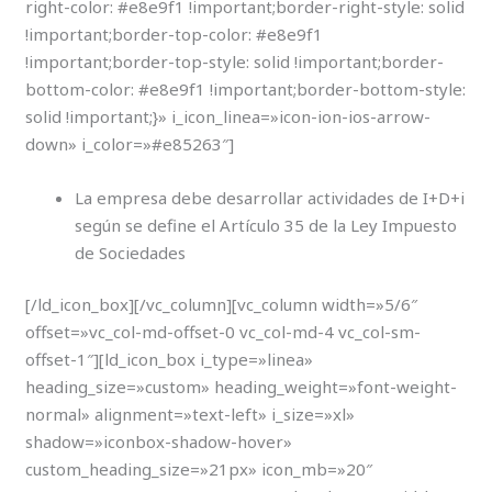
right-color: #e8e9f1 !important;border-right-style: solid
!important;border-top-color: #e8e9f1
!important;border-top-style: solid !important;border-
bottom-color: #e8e9f1 !important;border-bottom-style:
solid !important;}» i_icon_linea=»icon-ion-ios-arrow-
down» i_color=»#e85263″]
La empresa debe desarrollar actividades de I+D+i
según se define el Artículo 35 de la Ley Impuesto
de Sociedades
[/ld_icon_box][/vc_column][vc_column width=»5/6″
offset=»vc_col-md-offset-0 vc_col-md-4 vc_col-sm-
offset-1″][ld_icon_box i_type=»linea»
heading_size=»custom» heading_weight=»font-weight-
normal» alignment=»text-left» i_size=»xl»
shadow=»iconbox-shadow-hover»
custom_heading_size=»21px» icon_mb=»20″