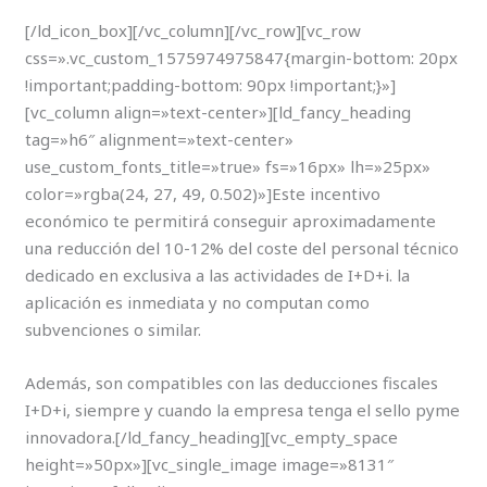
[/ld_icon_box][/vc_column][/vc_row][vc_row
css=».vc_custom_1575974975847{margin-bottom: 20px
!important;padding-bottom: 90px !important;}»]
[vc_column align=»text-center»][ld_fancy_heading
tag=»h6″ alignment=»text-center»
use_custom_fonts_title=»true» fs=»16px» lh=»25px»
color=»rgba(24, 27, 49, 0.502)»]Este incentivo
económico te permitirá conseguir aproximadamente
una reducción del 10-12% del coste del personal técnico
dedicado en exclusiva a las actividades de I+D+i. la
aplicación es inmediata y no computan como
subvenciones o similar.
Además, son compatibles con las deducciones fiscales
I+D+i, siempre y cuando la empresa tenga el sello pyme
innovadora.[/ld_fancy_heading][vc_empty_space
height=»50px»][vc_single_image image=»8131″