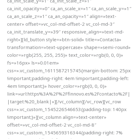
ca_init_scale_y=»1″ ca_init_scale_z=»1″
ca_init_opacity=»0″ ca_an_scale_x=»1″ ca_an_scale_y=»1″
ca_an_scale_z=»1″ ca_an_opacity=»1″ align=»text-
center» offset=»vc_col-md-offset-2 vc_col-md-3″
ca_init_translate_y=»39″ responsive_align=»text-md-
right»][ld_button style=»btn-solid» title=»Contacta»
transformation=»text-uppercase» shape=»semi-round»
color=»rgb(255, 255, 255)» text_color=»rgb(0, 0, 0)»
fs=»16px» ls=»0.01em»
css=».vc_custom_1611587215745{margin-bottom: 25px
!important;padding-right: 4em !important;padding-left:
4em !important;}» hover_color=»rgb(0, 0, 0)»
link=»url:https%3A%2F%2Ffinnovo.es%2Fcontacto%2F|
|target:%20_blank|»][/vc_column][/vc_row][vc_row
css=».vc_custom_1545226546653{padding-top: 140px
!important;}»][vc_column align=»text-center»
offset=»vc_col-md-offset-2 vc_col-md-8″
css=».vc_custom_1545659316344{padding-right: 7%