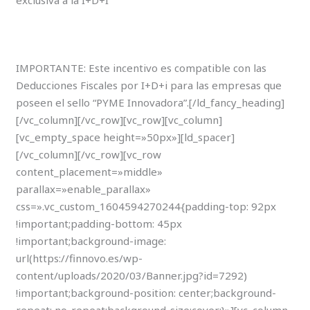
exclusiva a la I+D+I
IMPORTANTE: Este incentivo es compatible con las
Deducciones Fiscales por I+D+i para las empresas que
poseen el sello “PYME Innovadora”.[/ld_fancy_heading]
[/vc_column][/vc_row][vc_row][vc_column]
[vc_empty_space height=»50px»][ld_spacer]
[/vc_column][/vc_row][vc_row
content_placement=»middle»
parallax=»enable_parallax»
css=».vc_custom_1604594270244{padding-top: 92px
!important;padding-bottom: 45px
!important;background-image:
url(https://finnovo.es/wp-
content/uploads/2020/03/Banner.jpg?id=7292)
!important;background-position: center;background-