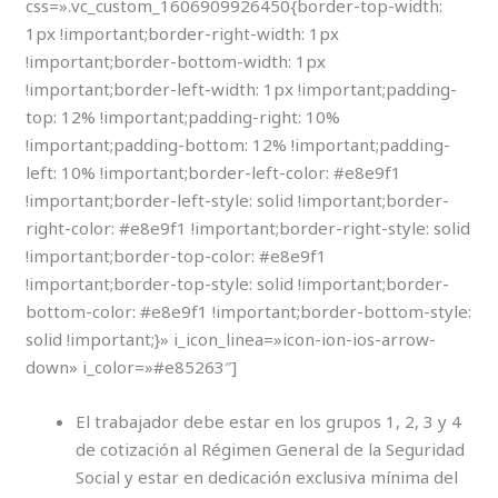
css=».vc_custom_1606909926450{border-top-width:
1px !important;border-right-width: 1px
!important;border-bottom-width: 1px
!important;border-left-width: 1px !important;padding-
top: 12% !important;padding-right: 10%
!important;padding-bottom: 12% !important;padding-
left: 10% !important;border-left-color: #e8e9f1
!important;border-left-style: solid !important;border-
right-color: #e8e9f1 !important;border-right-style: solid
!important;border-top-color: #e8e9f1
!important;border-top-style: solid !important;border-
bottom-color: #e8e9f1 !important;border-bottom-style:
solid !important;}» i_icon_linea=»icon-ion-ios-arrow-
down» i_color=»#e85263″]
El trabajador debe estar en los grupos 1, 2, 3 y 4
de cotización al Régimen General de la Seguridad
Social y estar en dedicación exclusiva mínima del