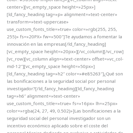
center»][vc_empty_space height=»25px»]
[ld_fancy_heading tag=»p» alignment=»text-center»
transform=»text-uppercase»
use_custom_fonts_title=»true» color=»rgb(255, 255,
255)» fs=»20PX» fw=»500″]Te ayudamos a fomentar la
innovación en las empresas[/ld_fancy_heading]
[vc_empty_space height=»20px»][/vc_column][/vc_row]
[vc_row][vc_column align=»text-center» offset=»vc_col-
md-12″][vc_empty_space height=»50px»]
[ld_fancy_heading tag=»h2″ color=»#e85263″]¿Qué son
las bonificaciones a la seguridad social por personal
investigador?[/ld_fancy_heading][ld_fancy_heading
tag=»h6″ alignment=»text-center»
use_custom_fonts_title=»true» fs=»16px» lh=»25px»
color=»rgba(24, 27, 49, 0.502)»]Las bonificaciones a la
seguridad social del personal investigador son un
incentivo económico aplicado sobre el coste del