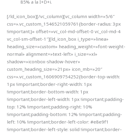
85% a la I+D+i.
[/ld_icon_box][/vc_column][vc_column width=»5/6″
css=».vc_custom_1546521059761{border-radius: 3px
!important;}» offset=»vc_col-md-offset-0 vc_col-md-4
vc_col-sm-offset-1″][ld_icon_box i_type=»linea»
heading_size=»custom» heading_weight=»font-weight-
normal» alignment=»text-left» i_size=»xl»
shadow=»iconbox-shadow-hover»
custom_heading_size=»21px» icon_mb=»20″
css=».vc_custom_1606909754252{border-top-width:
1px !important;border-right-width: 1px
!important;border-bottom-width: 1px
!important;border-left-width: 1px !important;padding-
top: 12% !important;padding-right: 10%
!important;padding-bottom: 12% !important;padding-
left: 10% !important;border-left-color: #e8e9f1
!important;border-left-style: solid !important;border-