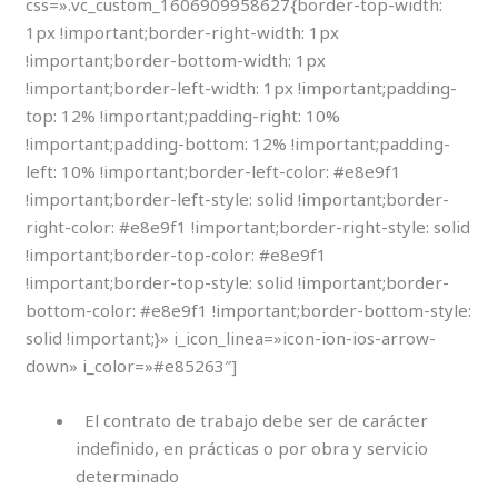
css=».vc_custom_1606909958627{border-top-width:
1px !important;border-right-width: 1px
!important;border-bottom-width: 1px
!important;border-left-width: 1px !important;padding-
top: 12% !important;padding-right: 10%
!important;padding-bottom: 12% !important;padding-
left: 10% !important;border-left-color: #e8e9f1
!important;border-left-style: solid !important;border-
right-color: #e8e9f1 !important;border-right-style: solid
!important;border-top-color: #e8e9f1
!important;border-top-style: solid !important;border-
bottom-color: #e8e9f1 !important;border-bottom-style:
solid !important;}» i_icon_linea=»icon-ion-ios-arrow-
down» i_color=»#e85263″]
El contrato de trabajo debe ser de carácter
indefinido, en prácticas o por obra y servicio
determinado