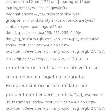
columns=»md:2|sm:1.75|xs:1|spacing_xs:15px»
inactiv_opacity=»1″ cellalign=»left»
pagenationdots=»yes» fullwidthside=»yes»
groupcells=»no» dots_style=»carousel-dots-style2″
contain=»yes» paddings=»20px»
dots_bg_color=»rgba(255, 255, 255, 0.45)»
dots_bg_hcolor=»rgb(255, 255, 255)»][ld_testimonial
style=»testi_s11″ title=»Caleb Cruz»
position=»Developer» primary_color_svg=»rgb(27, 137,
“Dolor in
226)» fill_color=»rgb(27, 137, 226)»]
reprehenderit in officia voluptate velit esse
cillum dolore eu fugiat nulla pariatur.
Excepteur sint occaecat cupidatat non
proident eprehenderit in officia.”
[/ld_testimonial]
[ld_testimonial style=»testi_s11″ title=»Caleb Cruz»
position=»Developer» primary_color_svg=»rgb(27, 137,