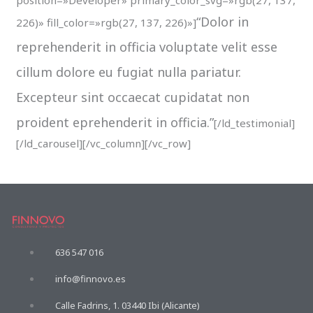
“Dolor in
226)» fill_color=»rgb(27, 137, 226)»]
reprehenderit in officia voluptate velit esse
cillum dolore eu fugiat nulla pariatur.
Excepteur sint occaecat cupidatat non
proident eprehenderit in officia.”
[/ld_testimonial]
[/ld_carousel][/vc_column][/vc_row]
636 547 016
info@finnovo.es
Calle Fadrins, 1. 03440 Ibi (Alicante)