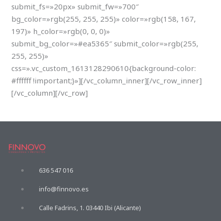
submit_fs=»20px» submit_fw=»700″
bg_color=»rgb(255, 255, 255)» color=»rgb(158, 167,
197)» h_color=»rgb(0, 0, 0)»
submit_bg_color=»#ea5365″ submit_color=»rgb(255,
255, 255)»
css=».vc_custom_1613128290610{background-color:
#ffffff !important;}»][/vc_column_inner][/vc_row_inner]
[/vc_column][/vc_row]
636 547 016
info@finnovo.es
Calle Fadrins, 1. 03440 Ibi (Alicante)