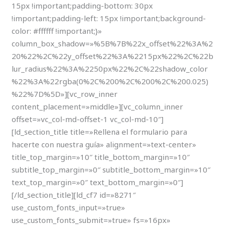
15px !important;padding-bottom: 30px
!important;padding-left: 15px !important;background-
color: #ffffff !important;}»
column_box_shadow=»%5B%7B%22x_offset%22%3A%2
20%22%2C%22y_offset%22%3A%2215px%22%2C%22b
lur_radius%22%3A%2250px%22%2C%22shadow_color
%22%3A%22rgba(0%2C%200%2C%200%2C%200.025)
%22%7D%5D»][vc_row_inner
content_placement=»middle»][vc_column_inner
offset=»vc_col-md-offset-1 vc_col-md-10″]
[ld_section_title title=»Rellena el formulario para
hacerte con nuestra guía» alignment=»text-center»
title_top_margin=»10″ title_bottom_margin=»10″
subtitle_top_margin=»0″ subtitle_bottom_margin=»10″
text_top_margin=»0″ text_bottom_margin=»0″]
[/ld_section_title][ld_cf7 id=»8271″
use_custom_fonts_input=»true»
use_custom_fonts_submit=»true» fs=»16px»