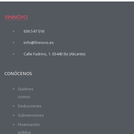
636 547 016
info@finnovo.es
Calle Fadrins, 1. 03440 Ibi (Alicante)
CONÓCENOS
Quiénes
somos
Deducciones
Subvenciones
Financiación
pública