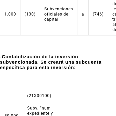
d
Subvenciones
l
1.000
(130)
oficiales de
a
(746)
c
capital
t
a
d
-Contabilización de la inversión
subvencionada. Se creará una subcuenta
específica para esta inversión:
(21X00100)
Subv. “num
expediente y
50.000