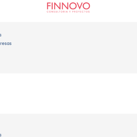
s
presas
s